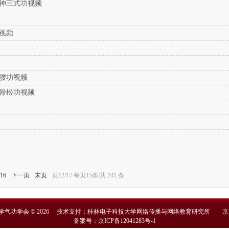
神三式功视频
视频
腰功视频
骨松功视频
16
下一页
末页
页12/17 每页15条/共 241 条
学气功学会 © 2026 技术支持：桂林电子科技大学网络传播与网络教育研究所
京
备案号：京ICP备12041283号-1