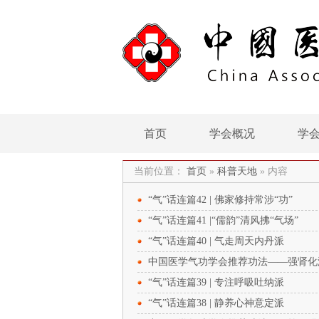
首页
学会概况
学
当前位置：
首页
»
科普天地
»
内容
“气”话连篇42 | 佛家修持常涉“功”
“气”话连篇41 |“儒韵”清风拂“气场”
“气”话连篇40 | 气走周天内丹派
中国医学气功学会推荐功法——强肾化
“气”话连篇39 | 专注呼吸吐纳派
“气”话连篇38 | 静养心神意定派