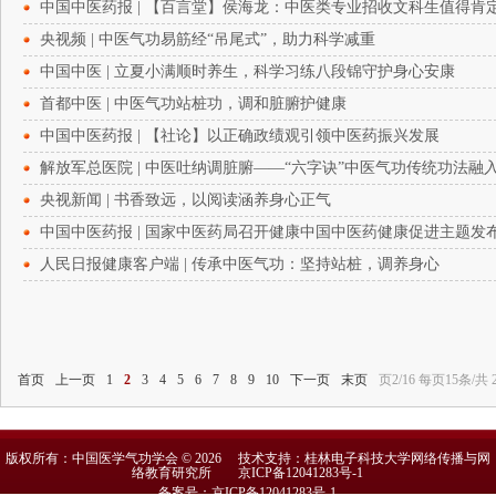
中国中医药报 | 【百言堂】侯海龙：中医类专业招收文科生值得肯
央视频 | 中医气功易筋经“吊尾式”，助力科学减重
中国中医 | 立夏小满顺时养生，科学习练八段锦守护身心安康
首都中医 | 中医气功站桩功，调和脏腑护健康
中国中医药报 | 【社论】以正确政绩观引领中医药振兴发展
解放军总医院 | 中医吐纳调脏腑——“六字诀”中医气功传统功法融
央视新闻 | 书香致远，以阅读涵养身心正气
中国中医药报 | 国家中医药局召开健康中国中医药健康促进主题发
人民日报健康客户端 | 传承中医气功：坚持站桩，调养身心
首页
上一页
1
2
3
4
5
6
7
8
9
10
下一页
末页
页2/16 每页15条/共 
版权所有：中国医学气功学会 © 2026 技术支持：桂林电子科技大学网络传播与网
络教育研究所
京ICP备12041283号-1
备案号：京ICP备12041283号-1