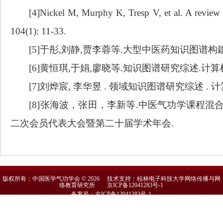
[
4
]Nickel M, Murphy K, Tresp V, et al. A review 
104(1): 11-33.
[
5
]
于彤
,
刘静
,
贾李蓉等
.
大型中医药知识图谱构
[
6
]
黄恒琪
,
于娟
,
廖晓等
.
知识图谱研究综述
.
计算
[
7
]
刘烨宸
,
李华昱
.
领域知识图谱研究综述
.
计
[
8
]
张海波，张田，李新等
.
中医气功学课程混
二次会员代表大会暨第二十届学术年会
.
版权所有：中国医学气功学会 © 2026 技术支持：桂林电子科技大学网络传播与网
络教育研究所
京ICP备12041283号-1
备案号：京ICP备12041283号-1