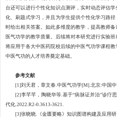
台还可以进行
个性化知识点测评，实时动态评估学
化、刷题式学习
，
并且
为学生提供个性化学习路径
时给出相关答案。如此多维度的教学，提高教师备
医气功学的教学质量。
后续将对
本研究
进行实验班
将应用于
各大中医药院校后续的中医气功学课程教
中医气功的人才培养奠定基础。
参考文献
[
1
]
刘天君
，
章文春
.
中医气功学
[M].
北京
:
中国中
[2]
李芊芊，
陶晓华等
.
基于
“
病脉证并治
”
诊疗
代化
.2022.R2-0.
3613-3621
.
[
3
]
张晓晓
.
《金匮要略》知识图谱构建及应用研