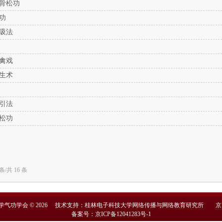
骨松功
功
吸法
禽戏
生术
引法
松功
条/共 16 条
学气功学会 © 2026 技术支持：桂林电子科技大学网络传播与网络教育研究所
京
备案号：京ICP备12041283号-1