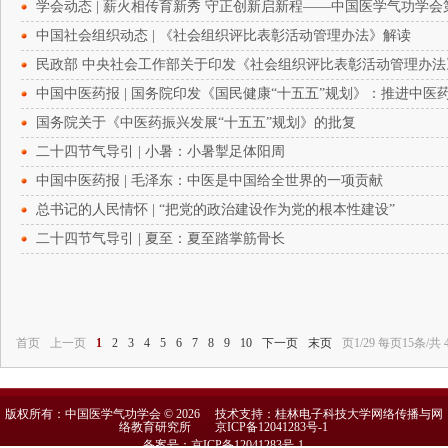
学会动态 | 薪火相传育新秀 守正创新启新程——中国医学气功学
中国社会组织动态 | 《社会组织评比表彰活动管理办法》解读
民政部 中央社会工作部关于印发《社会组织评比表彰活动管理办法
中国中医药报 | 国务院印发《国民健康“十五五”规划》：推进中医
国务院关于《中医药振兴发展“十五五”规划》的批复
二十四节气导引 | 小暑：小暑掣足体阳周
中国中医药报 | 毛泽东：中医是中国给全世界的一项贡献
总书记的人民情怀 | “把党的政治建设作为党的根本性建设”
二十四节气导引 | 夏至：夏至踏掌筋骨长
首页
上一页
1
2
3
4
5
6
7
8
9
10
下一页
末页
页1/29 每页15条/共 
版权所有：中国医学气功学会 © 2026 技术支持：桂林电子科技大学网络传播与网
络教育研究所
京ICP备12041283号-1
备案号：京ICP备12041283号-1