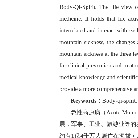
Body-Qi-Spirit. The life view of
medicine. It holds that life act
interrelated and interact with ea
mountain sickness, the changes 
mountain sickness at the three le
for clinical prevention and trea
medical knowledge and scientific 
provide a more comprehensive and
Keywords：
Body-qi-spirit;
急性高原病（
Acute M
展，军事、工业、旅游业等的
约有1亿4千万人居住在海拔＞