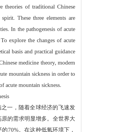
e theories of traditional Chinese
 spirit. These three elements are
ties. In the pathogenesis of acute
 To explore the changes of acute
tical basis and practical guidance
l Chinese medicine theory, modern
cute mountain sickness in order to
of acute mountain sickness.
nesis
最多发的疾病之一，随着全球经济的飞速发
高原的需求明显增多。全世界大
平的70%。在这种低氧环境下，