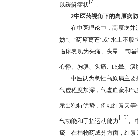
[7]
以缓解症状
。
2中医药视角下的高原病
在中医理论中，高原病并
妨”、“药瘴葛苍”或“水土不
临床表现为头痛、头晕、气喘
心悸、胸痹、头痛、眩晕、痰
中医认为急性高原病主要
气虚程度加深，气虚血瘀和气
示出独特优势，例如红景天等
[10]
气功能和手指运动能力
。
瘀。在植物药成分方面，红景