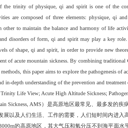
 the trinity of physique, qi and spirit is one of the cor
ivities are composed of three elements: physique, qi and
ch other to maintain the balance and harmony of life activi
and disorders of form, qi and spirit may play a key role.
vels of shape, qi and spirit, in order to provide new theore
tment of acute mountain sickness. By combining traditiona
methods, this paper aims to explore the pathogenesis of a
 in-depth understanding of the prevention and treatment 
 Trinity Life View; Acute High Altitude Sickness; Pathoge
ountain Sickness, AMS）是高原地区最常见、
发展以及人们生活、工作的需要，人们短时间内进入
3000m的高原地区，其大气压和氧分压不到海平面水