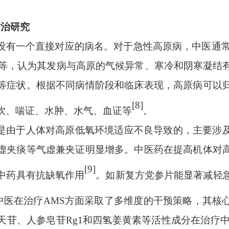
防治研究
没有一个直接对应的病名。对于急性高原病，中医通
服”等，认为其发病与高原的气候异常、寒冷和阴寒凝
等症状。根据不同病情阶段和临床表现，高原病可以
[8]
饮、喘证、水肿、水气、血证等
。
是由于人体对高原低氧环境适应不良导致的，主要涉
虚夹痰等气虚兼夹证明显增多。中医药在提高机体对
[9]
中药具有抗缺氧作用
。如新复方党参片能显著减轻
中医在治疗
AMS方面采取了多维度的干预策略，其核
天苷、人参皂苷Rg1和四氢姜黄素等活性成分在治疗中