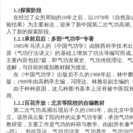
1.2探索阶段
在经过了众所周知的
10年之后，以1978年《自
验结果》为主要标志，迎来了新中国第二次气功高潮
入了新的探索阶段。
1.2.1承前启后：多部“气功学”专著
1985年马济人的《中国气功学》由陕西科学技术出
原《气功疗法讲义》的基础上增加了功法等编写而成。
主要内容包括7篇，即气功发展史、气功传统理论、气
选解，与目前的规划教材颇为接近。
在《中国气功学》出版后不久的
1988年起，林
版；1989年由高鹤亭主编，冯理达、林雅谷副主编
由于种种原因，这几种图书基本上没有被中医院
用。
1.2.2百花齐放：北京等院校的自编教材
第二次气功高潮出现后不久的
1983年，由北京
立。该所虽云集了院内外的众多气功专家，承担气功
教研室，主要工作是气功的科研与教学。由副所长兼
~四）。包括导论、气功功法学、气功养生、气功治