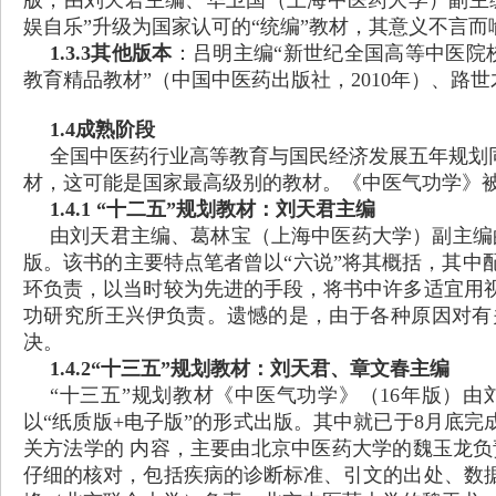
版，由刘天君主编、华卫国（上海中医药大学）副主编
娱自乐”升级为国家认可的“统编”教材，其意义不言而
1.3.3其他版本
：吕明主编
“新世纪全国高等中医院校
教育精品教材”（中国中医药出版社，2010年）、路世
1.4成熟阶段
全国中医药行业高等教育与国民经济发展五年规划
材，这可能是国家最高级别的教材。《中医气功学》被
1.4.1 “十二五”规划教材：刘天君主编
由刘天君主编、葛林宝（上海中医药大学）副主编
版。该书的主要特点笔者曾以“六说”将其概括，其中
环负责，以当时较为先进的手段，将书中许多适宜用
功研究所王兴伊负责。遗憾的是，由于各种原因对有
决。
1.4.2“十三五”规划教材：刘天君、章文春主编
“十三五”规划教材《中医气功学》（16年版）
以“纸质版+电子版”的形式出版。其中就已于8月底
关方法学的 内容，主要由北京中医药大学的魏玉龙负
仔细的核对，包括疾病的诊断标准、引文的出处、数