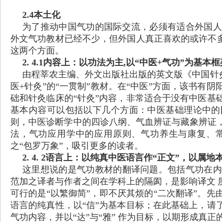
2.4本土化
为了推动中国气功的国际交流，必须有适合外国人
外文气功教材已经不少，但外国人真正喜欢的或许不多
这两个方面。
2. 4.1内容上：以功法为主,以“中医+气功”为基本框
由程莘农主编、外文出版社出版的英文版《中国针
医+针灸”的“一贯制”教材。在“中医”方面，该书
础和针灸临床的“针灸”内容，非常适合于没有中医基
基本内容可以包括以下几个方面：中医基础理论中的
则，中医诊断学中的四诊八纲、气血辨证与藏象辨证
法，气功应用学中的应用原则、气功养生与康复、
之“包罗万象”，吸引更多的读者。
2. 4. 2语言上：以纯真中医语言作“正文”，以属地
这里想说的是气功教材的翻译问题。包括气功在内
范加之译者与作者之间在学科上的隔阂，是影响译文
可行的是
“以繁御简”，即不厌其烦的“二次翻译”。
语言的纯真性，以“信”为基本目标；在此基础上，请
气功内容，并以“达”与“雅” 作为目标，以期形成真