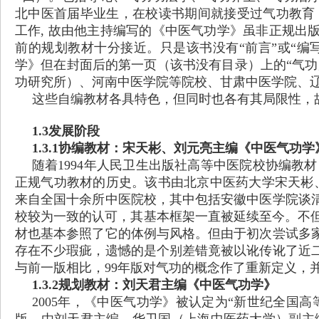
北中医首届毕业生，在校读书期间就接受过气功教育
工作, 故由他主持编写的《中医气功学》虽非正规出
前的规划教材十分接近。只是该书没有“前言”或“编
学》但在封面后的第一页（该书没有目录）上的“气功
功研究所）、河南中医学院等院校、甘肃中医学院、
这些自编教材各具特色，但同时也各有其局限性，
1.3发展阶段
1.3.1协编教材：宋天彬、刘元亮主编《中医气功学
随着
1994年人民卫生出版社高等中医院校协编教
正规气功教材的历史。该书由北京中医药大学宋天彬、
来自全国十余所中医院校，其中包括安徽中医学院谈
校较为一致的认可，其基本框架一直被延续至今。不但
材也基本参照了它的体例与风格。但由于初次尝试多
存在不少瑕疵，遗憾的是个别差错竟被以讹传讹了近二
与前一版相比，99年版对气功的概念作了重新定义，
1.3.2规划教材：刘天君主编《中医气功学》
2005年，《中医气功学》被认定为“新世纪全国