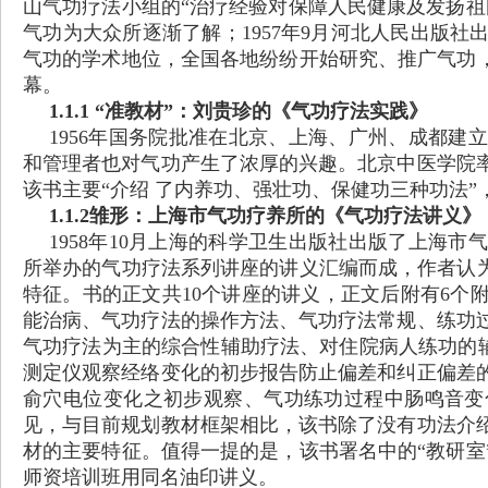
山气功疗法小组的“治疗经验对保障人民健康及发扬祖
气功为大众所逐渐了解；1957年9月河北人民出版
气功的学术地位，全国各地纷纷开始研究、推广气功，
幕。
1.1.1 “准教材”：刘贵珍的《气功疗法实践》
1956年国务院批准在北京、上海、广州、成都
和管理者也对气功产生了浓厚的兴趣。北京中医学院
该书主要“介绍 了内养功、强壮功、保健功三种功法”
1.1.2雏形：上海市气功疗养所的《气功疗法讲义》
1958年10月上海的科学卫生出版社出版了上海
所举办的气功疗法系列讲座的讲义汇编而成，作者认为
特征。书的正文共10个讲座的讲义，正文后附有6个
能治病、气功疗法的操作方法、气功疗法常规、练功
气功疗法为主的综合性辅助疗法、对住院病人练功的辅
测定仪观察经络变化的初步报告防止偏差和纠正偏差
俞穴电位变化之初步观察、气功练功过程中肠鸣音变
见，与目前规划教材框架相比，该书除了没有功法介
材的主要特征。值得一提的是，该书署名中的“教研室
师资培训班用同名油印讲义。