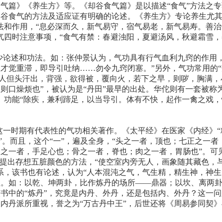
气篇》《养生方》等。《却谷食气篇》是以描述“食气”方法之
却谷食气的方法及适应证有明确的论述。《养生方》专论养生尤其
法和作用，“息必深而久，新气易守，宿气易老，新气易寿。善
气四时注意事项，“食气有禁：春避浊阳，夏避汤风，秋避霜雪，
少论述和功法。如：张仲景认为，气功具有行气血利九窍的作用，
才觉重滞，即导引吐纳……勿令九窍闭塞。”另外，气功常用的“
其人但头汗出，背强，欲得被，覆向火，若下之早，则哕，胸满
则口燥烦也”，被认为是“丹田”最早的出处。华佗则有一套被称
。功能“除疾，兼利蹄足，以当导引。体有不快，起作一禽之戏
一时期有代表性的气功相关著作。《太平经》在医家《内经》“
术”。而且，这个“一”，遍及全身，“头之一者，顶也；七正之一
之一者，手足心也；骨之一者，脊也；肉之一者，胃肠也”。可
还提出存想五脏颜色的方法，“使空室内旁无人，画象随其藏色，
系，该书也有论述，认为“人本混沌之气，气生精，精生神，神生
程。如：以乾、坤两卦，比作炼丹的场所——鼎器；以坎、离两
书中的“炼丹”，究竟是内丹、外丹，还是包括内、外丹？这一
内丹派所重视，誉之为“万古丹中王”，后世还将《周易参同契