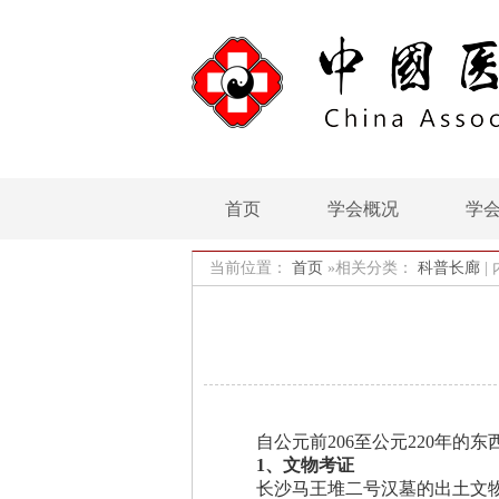
首页
学会概况
学
当前位置：
首页
»相关分类：
科普长廊
|
自公元前206至公元220年
1、文物考证
长沙马王堆二号汉墓的出土文