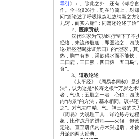
导引
》）。除此之外，还有《却谷食
作。全书仅26行，刻在竹简上，对
问”篇论述了呼吸锻炼吐故纳新之方
九窍，而实六腑”；同篇还论述了治
2、医家贡献
汉代医家为气功医疗留下了不
经络，未流传脏腑，即医治之，四肢
论·辨痉湿暍脉证第四》的“湿家，
热，胸中有寒，渴欲得水而不能饮，
二曰鹿，三曰熊，四曰猿，五曰鸟”
食”。
3、道教论述
《太平经》《周易参同契》是这
法”，认为这是“长寿之根”“万岁之
者，气也；五脏之一者，心也；四肢
内“内景”的方法，基本相同。该书
之”。对气功中精、气、神三者的关
《周易》为说理工具，详论炼丹过
象，比作炼丹的进程——火候。但该
定论。直至唐代内丹术兴起后，才被
丹派的两大经典。