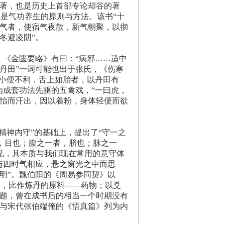
专著，也是历史上首部专论却谷的著
是气功养生的原则与方法。该书“十
治气者，使宿气夜散，新气朝聚，以彻
冬避凌阴”。
《金匮要略》有曰：“病邪……适中
丹田”一词可能也出于张氏，《伤寒
，小便不利，舌上如胎者，以丹田有
为成套功法先驱的五禽戏，“一曰虎，
，怡而汗出，因以着粉，身体轻便而欲
精神内守”的基础上，提出了“守一之
者，目也；腹之一者，脐也；脉之一
见，其本质与我们现在常用的意守体
与四时气相应，悬之窗光之中而思
明”。魏伯阳的《周易参同契》以
卦，比作炼丹的原料——药物；以爻
问题，曾在成书后的相当一个时期没有
》与宋代张伯端俺的《悟真篇》列为内