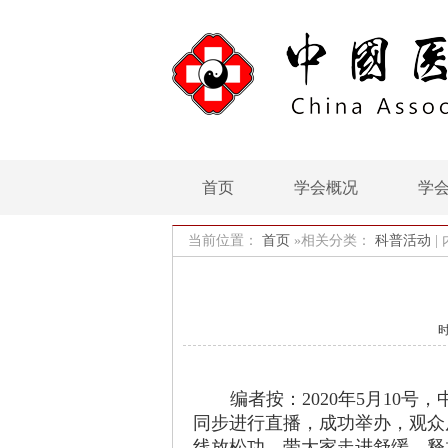
首页
学会概况
学
当前位置：
首页
»相关分类：
科普活动
|
时
编者按：
2020
年
5
月
10
号，
同步进行直播，成功举办，观众
线放松功，带大家走进舒缓，释