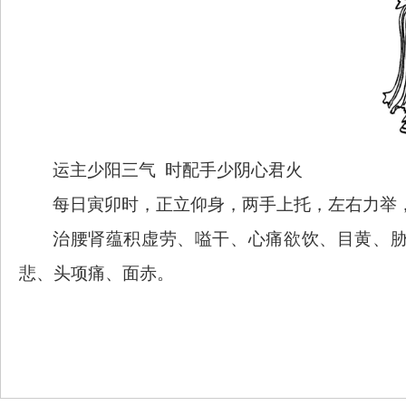
运主少阳三气
时配手少阴心君火
每日寅卯时，正立仰身，两手上托，左右力举
治腰肾蕴积虚劳、嗌
干
、心痛欲饮、目黄、
悲、头项痛、面赤。