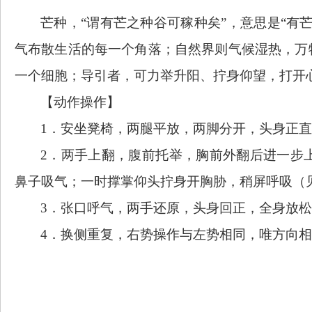
芒种，
“谓有芒之种谷可稼种矣”，意思是“有
气布散生活的每一个角落；自然界则气候湿热，万
一个细胞；导引者，可力举升阳、拧身仰望，打开
【动作操作】
1．
安坐凳椅，两腿平放，两脚分开，头身正直
2．
两手
上翻，腹前托
举
，胸前外翻后进一步
鼻子吸气；
一时
撑掌仰头
拧
身开胸胁，稍屏呼吸
（
3．
张口呼气，两手还原，头身回正，全身放松
4．
换侧重复，
右势操作
与左势相同，唯方向相