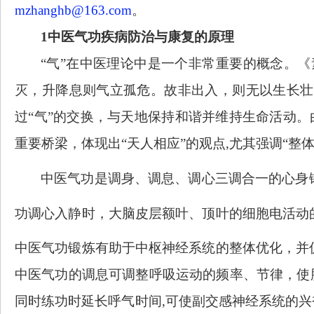
mzhanghb@163.com
。
1
中医气功
疾病防治与康复的原理
“气”在中医理论中是一个非常重要的概念。《
灭，升降息则气立孤危。故非出入，则无以生长壮
过
“气”的交换，与天地保持和谐并维持生命活动。
重要桥梁
，
体现出
“天人相应”的观点,尤其
强调
“
整
中医气功是
调身
、
调息
、
调心三调合一
的心身
功
调心
入静时，大脑皮层额叶、顶叶的细胞电活动
中医气功
锻炼有助于中枢神经系统的整体优化，并
中医气功
的
调息
可调整呼吸运动的频率、节律，使
同时练功时延长呼气时间
,可使副交感神经系统的