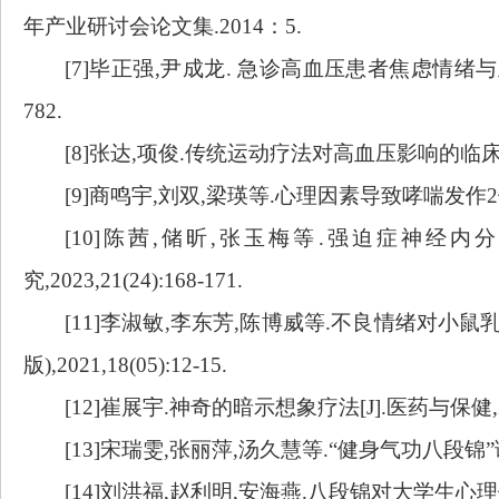
年产业研讨会论文集.2014
：
5.
[7]
毕正强
,尹成龙. 急诊高血压患者焦虑情绪与
782.
[8]
张达
,项俊.传统运动疗法对高血压影响的临床研究进展[
[9]
商鸣宇
,刘双,梁瑛等.心理因素导致哮喘发作2例报告[
[10]
陈茜
,储昕,张玉梅等.强迫症神经内
究,2023,21(24):168-171.
[11]
李淑敏
,李东芳,陈博威等.不良情绪对小鼠
版),2021,18(05):12-15.
[12]
崔展宇
.神奇的暗示想象疗法[J].医药与保健,2013
[13]
宋瑞雯
,张丽萍,汤久慧等.“健身
气功
八段锦
[14]
刘洪福
,赵利明,安海燕.八段锦对大学生心理健康影