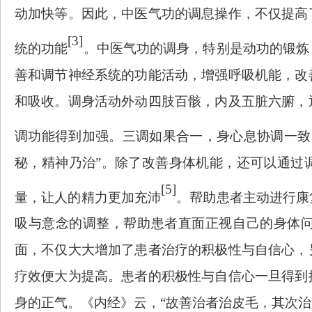
动加快等。因此，
中医气功
的
调息
操作，不仅提高
[3]
统的功能
。
中医气功
的
调身
，特别是动功的锻炼
善和调节神经系统的功能活动，增强呼吸机能，改
和吸收。
调身
活动外动四肢百骸，内及五脏六
腑
，
调功能得
到
加强。三调如果合一，身心息协调一致
秘，精神乃治”。除了改善身体机能，还可以通过
[5]
量，让人的精力更加充沛
。帮助患者主动进行康
吸与意念的调整，帮助患者直面正视自己的身体
面，不仅大大增加了患者治疗的积极性与自信心，
疗效便大为提高。患者的积极性与自信心一旦得到
身的正气。《内经》云，
“故善治者治皮毛，其次