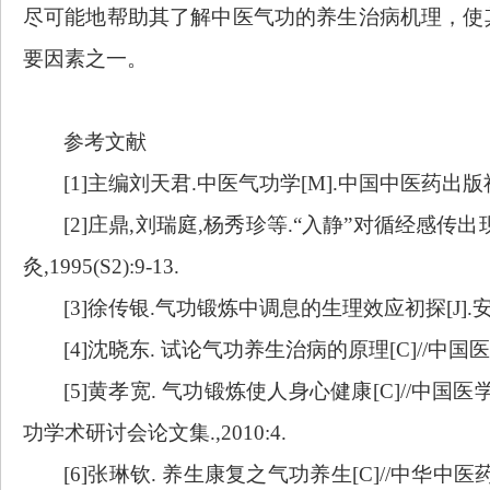
尽可能地帮助其了解中医气功的养生治病机理，使
要因素之一。
参考文献
[1]
主编刘天君
.中医气功学[M].中国中医药出版社,
[2]
庄鼎
,刘瑞庭,杨秀珍等.“入静”对循经感传
灸,1995(S2):9-13.
[3]
徐传银
.气功锻炼中调息的生理效应初探[J].安徽体育
[4]
沈晓东
. 试论
气功
养生治病的原理
[C]//中国
[5]
黄孝宽
. 气功锻炼使人身心健康[C]//中
功学术研讨会论文集.,2010:4.
[6]
张琳钦
. 养生康复之
气功
养生
[C]//中华