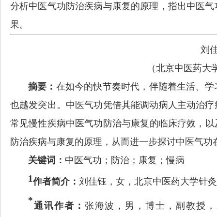
分析中医气功防治疾病与康复的原理，指出中医气
果。
刘
（北京中医药大
摘要
：
在如今的快节奏时代，伴随着生活、学
也越发突出。
中医气功
凭借
其
能调动病人主动治疗
常见慢性疾病
中医气功
防治与
康复的临床疗效
，
以
防治疾病与
康复的原理，
从而进一步
探讨
中医气功
关键词
：
中医气功；
防治；
康复
；
慢病
1
作者简介：
刘佳钰，女，北京中医药大学针灸
*
通讯作者：
张海波，男，博士，副教授，