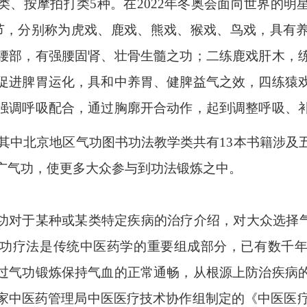
类、按摩拍打类5种。在2022年冬奥会面向世界的明
节，分别称为虎戏、鹿戏、熊戏、猴戏、鸟戏，具有
腰部，有强腰固肾、壮骨生髓之功；二练鹿戏肝木，
促进脾胃运化，具和中养胃、健脾益气之效，四练猿
强调呼吸配合，通过胸廓开合动作，起到调整呼吸、
其中北京地区气功图书功法教学类共有
13本书籍涉及
广气功，使更多大众参与到功法锻炼之中。
功对于某种或某类特定疾病的治疗介绍，对大众选择
功疗法是传统中医药学的重要组成部分，已有数千
过气功锻炼保持气血的正常通畅，从根源上防治疾病
家中医药管理局中医医疗技术协作组制定的《中医医疗技