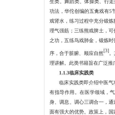
生类、舞蹈类、体操类、行走
功法，华佗创编的五禽戏有5
戏肾水，练习过程中充分锻炼
理气强筋；三练熊戏脾土，可
之功，五练鸟戏肺金，锻炼时
[3]
序，合于脏腑、顺应自然
。
理讲解。此类书籍旨在广泛推
1.1.3临床实践类
临床实践类即介绍中医气
有指导作用。在医学领域，气
身、调息、调心三调合一，通
面有强大的优势。政策上，国