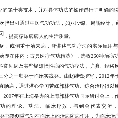
医疗的第十类技术，并对具体功法的操作进行了明确的
次指出可通过中医气功功法，如八段锦、易筋经等，
6]
，提高糖尿病病人的生活质量。
病，或侧重于治未病，皆讲述气功疗法的实际应用
妙药即在体内：古典医疗气功精萃》，选收260种治
科常见病及某些疑难慢性病的气功疗法，脏腑、经络
三分之一归类于临床实践类。由赵继锋撰写，2012
晚期直肠癌，通过潜心学习苦练郭林气功、综合治疗得以
。2007年在上海举办的上海郭林气功国际研讨会上，
气功的理论、功法、临床疗效，与到会代表交流，
特点，此类书籍侧重气功在临床上的治病防病作用，为临床