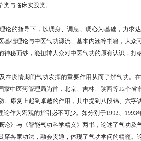
学类与临床实践类。
理论的指导下，以调身、调息、调心为基础，力求
医基础理论与中医气功源流、基本内涵等书籍，大众
的神秘面纱，能扭转大众对中医气功的原有认识，打
及在疫情期间气功发挥的重要作用从而了解气功。
国家中医药管理局为首，北京、吉林、陕西等
22个
预防、康复上起到卓越的作用，其中提到八段锦、六字
论作为宏观的指引必不可少。如分别于1992、199
概论》与《智能气功科学精义》两书，论述了气功及
贯穿各家功法，融会贯通，体现了气功学问的精髓。