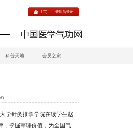
主页
|
管理员登录
科普天地
会员之家
63
药大学针灸推拿学院在读学生赵
律，挖掘整理价值，为全国气