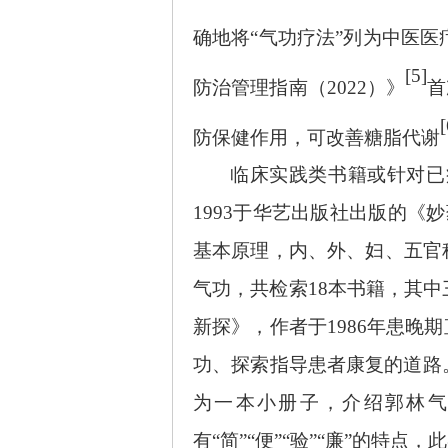
确地将“气功疗法”列为中医
[5]
防治管理指南（
2022）》
首
[
防保健作用，可改善糖脂代谢
临床实践类书籍或针对已
1993于华艺出版社出版的《
基本原理，内、外、妇、五官
气功，共检索18本书籍，其中
新探》，作者于1986年患
功、探索指导患者康复的道路
为一本小册子，介绍郭林
有“简”“便”“验”“廉”的