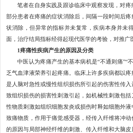
笔者在自身实践及跟诊临床中观察发现，对疼
部分患者在疼痛的症状消除后，间隔一段时间后疼
状消除，但异常的指标并未复常，疾病本身并未
面，治疗结局指标经得起现代医学的考验，对推广
1疼痛性疾病产生的原因及分类
中医认为疼痛产生
的
基本病机
是
“不通则痛”
乏气血津液荣养引起疼痛。临床上许多疾病都以疼
是人脑对急性或慢性组织损伤所引起的伤害性传入
致组织损伤的损害性刺激引起，如机械性刺激包括
性物质刺激如组织细胞发炎或损伤时释如细胞外液
致痛物质，作用于痛觉感受器，经传入纤维将冲动
的原因与局部神经纤维的刺激、传入纤维和大脑皮