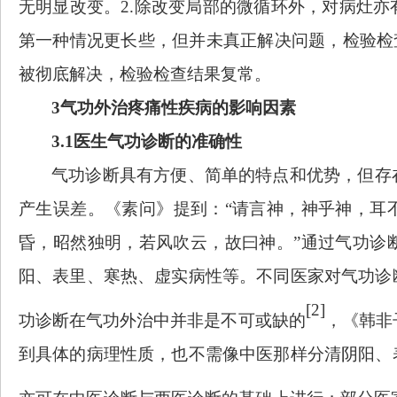
无明显改变。2.除改变局部的微循环外，对病灶
第一种情况更长些，但并未真正解决问题，检验检
被彻底解决，检验检查结果复常。
3气功外治疼痛性疾病的影响因素
3.1医生气功诊断的准确性
气功诊断具有方便、简单的特点和优势，但存
产生误差。
《素问》提到：
“请言神，神乎神，耳
昏，昭然独明，若风吹云，故曰神
。
”
通过气功诊
阳、表里、寒热、虚实病性等。不同医家对气功诊
[2]
功诊断在气功外治中并非是不可或缺的
，《韩非
到具体的病理性质，也不需像中医那样分清阴阳、