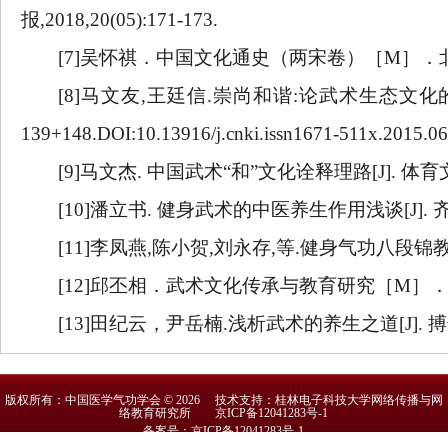
报,2018,20(05):171-173.
[7]吴怀祺．中国文化通史（两宋卷）［M］．
[8]马文友,王廷信.崇尚和谐:论武术生态文化的审美之
139+148.DOI:10.13916/j.cnki.issn1671-511x.2015.06
[9]马文杰. 中国武术“和”文化诠释理路[J]. 体育文
[10]潘立书. 健身武术的中医养生作用浅谈[J]. 
[11]李凤燕,陈小贺,刘永存,等.健身气功八段锦教学现
[12]邱丕相．武术文化传承与教育研究［M］．
[13]田纪云，尹岳楠.浅析武术的养生之道[J]. 搏击
版权所有：中国医学气功学会 © 2026 技术支持：桂林电子科技大学网络传播与网
络教育研究所
京ICP备12041283号-1
备案号：京ICP备12041283号-1