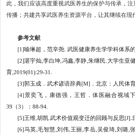
此，我们应该高度重视武医养生的保护与传承，注
传播；共建共享武医养生资源平台，让其继续在现
参考文献
[1]喻琳超，范辛尧.
武医健康养生学学科体系
[2]湛宇灿,李白坤,冯鑫,李静,朱继民.大学生亚
育,2019(01):29-31.
[3]郭玉成．武术谚语辞典[M]．北京：人民体育出版
[4]
景奕飞，康德强，王哲．体医融合视域
39（3）：88-94.
[5]王维,胡凯.武术价值观变迁的回顾与反思[J].北京体育
[6]马英,毛智慧,刘伟,王丽,李岳,吴俊琦,刘