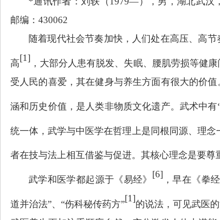
*
通讯作者：刘轶（
1979—），男，湖北武
邮编：430062
随着现代社会节奏加快，人们处在高压、高节
[1]
高
，大部分人患有脱发、失眠、腰肌劳损等健康
受人民的喜爱，其在健身与养生方面有很大的价值
涵和历史价值，是人类非物质文化遗产。武术中有
统一体，武学与中医学在哲理上是同根同源、理念
者在技与法上相互借鉴与促进。其核心理念是要尊
[6]
武学和医学都起源于《易经》
，早在《拳经
[1]
道并治法”、“伤科秘传药方”
的说法，可见武医的