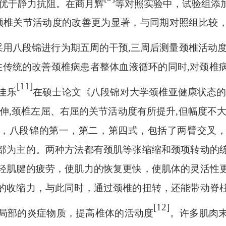
更优于静力抗阻。在商月辉
等对照实验中，试验组添
颈椎关节活动度的改善更为显著，与同期对照组比较
采用八段锦进行为期五周的干预
,三周后测量颈椎活动
习在传统的改善颈椎病患者整体血液循环的同时,对颈椎
[11]
佳乐
在硕士论文《八段锦对大学颈椎亚健康状态
伸,颈椎左屈、右屈的关节活动度有所提升,但幅度不
，八段锦的第一，第二，第四式，包括了两臂交叉
部为主的。两种方法都有颈肌等张缩缩和颈项转动的
轻肌腱的疲劳，使肌力的恢复更快，使肌体的灵活性
的收缩力，与此同时，通过颈椎的扭转，还能带动脊
[12]
局部的炎症物质，提高椎体的活动度
。许多肌肉