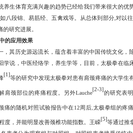
统养生体育充满兴趣的趋势已经给我们带来很大的优
,如八段锦、易筋经、五禽戏等。从总体到部分,对以往
痛的研究进展。
痛中的应用效果
一，其历史源远流长，蕴含着丰富的中国传统文化，
阳学说，中医经络学，养生学等，目前，太极拳在临
[1]
峰
等的研究中发现太极拳对患有肩颈疼痛的大学生
[2-3]
解肩颈部位的疼痛程度。另外Lauche
的研究表
颈痛的随机对照试验报告中在
12周后,太极拳组的
[5]
的程度，并能明显改善颈椎功能指数。王嵘
等通过推