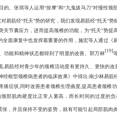
目的。张琪等人运用
“按摩”和“九鬼拔马刀”对慢性
过对易筋经
“托天”势的研究，我们发现易筋经“托天”
突关节囊应力，进而提高颈椎的功能，为“托天”势提
病的全面康复中也发挥着重要的作用，施宏等人通过《
[19]
、功能和精神状态都得到了明显的改善。郭万林
发现,易筋经对青少年的颈椎活动度有更持久、更快的改
神经根型颈椎病患者的临床效果》中得出
:南少林易筋
疼痛症状,同时改善患者颈椎生理曲度,提高患者颈椎功
的颈部肌肉硬度比正常人要高，而长时间的过度的负
紧张，并且保持不变的姿势，就有可能引起局部肌肉