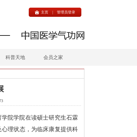
主页
|
管理员登录
科普天地
会员之家
展
73
育学院学院在读硕士研究生石霖
及心理状态，为临床康复提供科