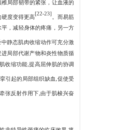
颈椎局部韧带的紧张，让血液的
[22-23]
的硬度变得更高
。而易筋
水平，减轻身体的疼痛，另一方
经中静态肌肉收缩动作可充分激
促进局部代谢产物和炎性物质循
骼肌收缩功能,提高屈伸肌的协调
痉挛引起的局部组织缺血,促使受
负牵张反射作用下,由于肌梭兴奋
性非特异性颈痛的临床效果
,将