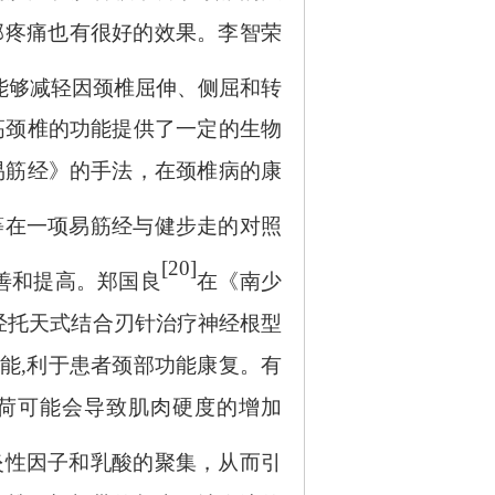
颈部疼痛也有很好的效果。李智荣
势能够减轻因颈椎屈伸、侧屈和转
高颈椎的功能提供了一定的生物
易筋经》的手法，在颈椎病的康
等在一项易筋经与健步走的对照
[20]
善和提高。郑国良
在《南少
经托天式结合刃针治疗神经根型
能,利于患者颈部功能康复。有
荷可能会导致肌肉硬度的增加
炎性因子和乳酸的聚集，从而引