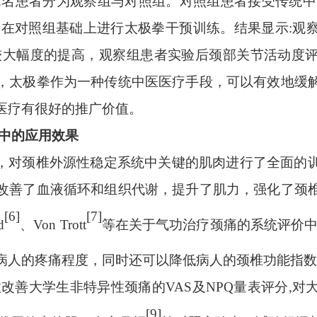
82名患者分为观察组与对照组。对照组患者接受传统
者在对照组基础上进行太极拳干预训练。结果显示:观
有较大幅度的提高，观察组患者实验后颈部关节活动度
，太极拳作为一种传统中医医疗手段，可以有效地缓
医疗有很好的推广价值。
痛中的应用效果
，对颈椎外源性稳定系统中关键的肌肉进行了全面的
改善了血液循环和组织代谢，提升了肌力，强化了颈
[6]
[7]
d
、
Von Trott
等在关于气功治疗颈痛的系统评价
病人的疼痛程度，同时还可以降低病人的颈椎功能指数
改善大学生非特异性颈痛的VAS及NPQ量表评分,
[9]