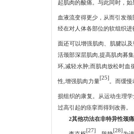
起肌肉的酸痛。与此同时，如
血液流变得更少，从而引发颈
经在对人体各部位的软组织进
面还可以增强肌肉、肌腱以及
活颈部深层肌肉
,提高肌肉募
环,减轻水肿;而肌肉放松时血
[25]
性,增强肌肉力量
。而缓慢
损组织的康复。从运动生理学
过高引起的痉挛而得到改善。
2其他功法在非特异性颈
[27]
[28]
李克枢
、陈静
为