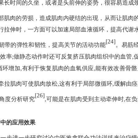
果长时间的久坐，或者是头前伸的姿势，很容易造成
部肌肉的劳损，造成肌肉内硬结的出现，从而让肌肉
行拉伸时，一方面可以加速局部血液循环，提高代谢
[24]
韧带的弹性和韧性，提高关节的活动功能
。易筋
集效率;做静态动作时还可反复挤压肌肉组织中的血管,
循环增加,有利于恢复肌肉的血氧供应,能有效改善骨
牵拉肌肉可使肌肉放松
,这有利于局部微循环,缓解由
[26]
角度分析研究
,可能是在肌肉受到主动牵伸时,在
痛中的应用效果
进一步进一步研究讨论中医推拿联合功法训练来治疗慢