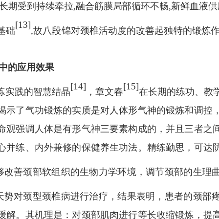
长期受到持续牵拉,融合筋膜局部循环不畅,新鲜血液供
[13]
基础
,故八段锦对颈椎活动度的改善起独特的锻炼作
痛中的应用效果
[14]
[15]
炼实践的智慧结晶
，章文春
在长期的练功、教
揭示了气功锻炼的实质是对人体形气神的锻炼和调控
命观强调人体是有形气神三要素构成的，并且三者之
心并练、内外兼修的保健养生功法。精练勤思，可达
够改善颈部软组织的生物力学环境，调节颈部的生理
天势对颈型颈椎病进行治疗，结果表明，患者的颈部
缓解。其机理是：对颈部肌肉进行等长收缩锻炼，提