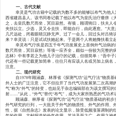
一、古代文献
幸灵是气功古籍中记载的为数不多的能够以布气为他人
西省建昌县人。该书同卷记载了他以布气为皇氏治疗痿痹（
之，去皇氏数尺而坐，冥目寂然。有顷，顾谓猗曰，扶夫人
夹扶以立。少选，灵又令去扶，即能自行，由此逐愈。”大
几尺远处，闭着眼睛沉静无声。过了一会儿，回过头对吕猗
来？幸灵说：只是试试扶她起来。于是两个人将她搀扶着立
幸灵布气疗疾是四五千年气功发展史上首例外气治病的
数尺而坐，冥目寂然）等项一应齐全，颇似一份较为完整的
志林》中有李若之为他儿子治疗的记载，但很简单：“吾中子
代还有一些记载更加简单，往往只有应该人名或另加上病名，
注意。
二、现代研究
自1978年顾涵森、林厚省《探测气功“运气疗法”物
外人士的广泛注意，它不但拉开了当代气功发展第二次高潮
气”称为“外气”的转变，也始见于杂志编辑部在为该文撰写的
射……”从此，“外气”替代“布气”，成为大家所熟悉的气功术
顾涵森、林厚省《探测气功“运气疗法”物质基础的初
外气研究的行列，一大批关于外气的物质性、外气的作用、
性，据《自然杂志》发表的论文显示，除受低频涨落调制的
气的作用，文献报道的外气作用，其涉及面之广、作用之神奇