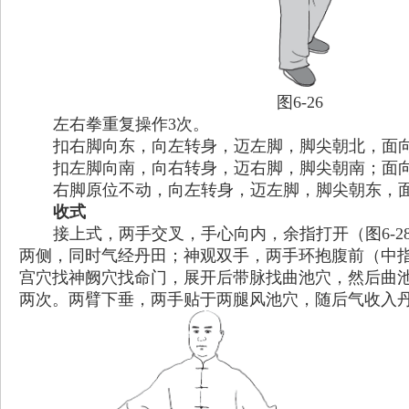
图6-26
左右拳重复操作3次。
扣右脚向东，向左转身，迈左脚，脚尖朝北，面
扣左脚向南，向右转身，迈右脚，脚尖朝南；面
右脚原位不动，向左转身，迈左脚，脚尖朝东，
收式
接上式，两手交叉，手心向内，余指打开（图6-
两侧，同时气经丹田；神观双手，两手环抱腹前（中
宫穴找神阙穴找命门，展开后带脉找曲池穴，然后曲池
两次。两臂下垂，两手贴于两腿风池穴，随后气收入丹田