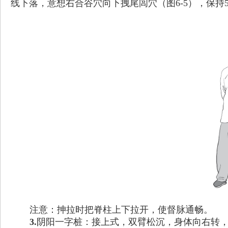
线下落，意想右合谷穴向下拽尾闾穴（图6-5），保持
注意：抻拉时把脊柱上下拉开，使督脉通畅。
3.
阴阳一字桩：接上式，双臂松沉，身体向右转