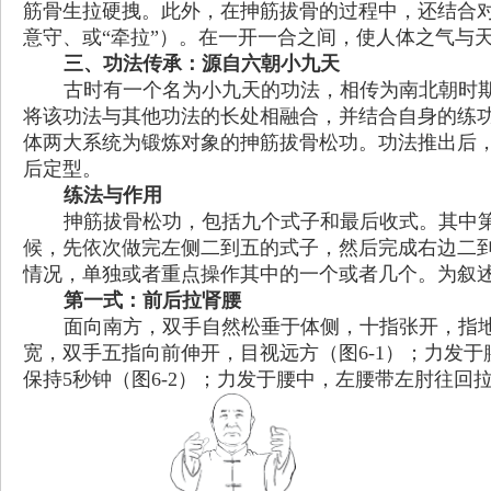
筋骨生拉硬拽。此外，在抻筋拔骨的过程中，还结合
意守、或
“
牵拉
”
）。在一开一合之间，使人体之气与
三、功法传承：源自六朝小九天
古时有一个名为小九天的功法，相传为南北朝时
将该功法与其他功法的长处相融合，并结合自身的练
体两大系统为锻炼对象的抻筋拔骨松功。功法推出后
后定型。
练法与作用
抻筋拔骨松功，包括九个式子和最后收式。其中
候，先依次做完左侧二到五的式子，然后完成右边二
情况，单独或者重点操作其中的一个或者几个。为叙
第一式：前后拉肾腰
面向南方，双手自然松垂于体侧，十指张开，指
宽，双手五指向前伸开，目视远方（图6-1）；力发
保持5秒钟（图6-2）；力发于腰中，左腰带左肘往回拉