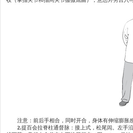
收（掌指关节和指间关节微微屈曲），意想外劳宫穴与
注意：前后手相合，同时开合，身体有伸缩膨胀
2.
提百会拉脊柱通督脉：接上式，松尾闾。左手