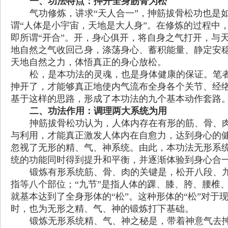
一、功法特点：抻开全身筋骨为松
气功修炼，讲求
“
天人合一
”
，抻筋拔骨松功也是
谓
“
人体是小宇宙，天地是大人身
”
。在修炼的过程中
即所谓
“
开合
”
。开，身心俱开，将自身之气打开，与
地自然之气收回己身，涤荡身心、蓄积能量、静定安
天地自然之力，体悟真正的身心放松。
松，是本功法的灵魂，也是身体健康的保证。笔
抻开了，才能够真正地使内气流布全身各个关节、经
基于这样的思路，形成了本功法的九个基本动作套路
二、功法作用：调理两大系统为用
抻筋拔骨松功认为，人体内存在有形的筋、骨、
与利用，才能真正激发人体内在自愈力，达到身心的
忽视了无形的精、气、神系统。由此，本功法无形系
统的功能同时得到提升和平衡，并逐渐体验到身心合
锻炼有形系统筋、骨、肉的关键是，松开八段、
指等八个部位；
“
九节
”
是指人体的踝、膝、胯、腰椎
就基本达到了全身形体的
“
松
”
。这种形体的
“
松
”
对于
时，也为无形之精、气、神的锻炼打下基础。
锻炼无形系统精、气、神之秘是，带着神意气去