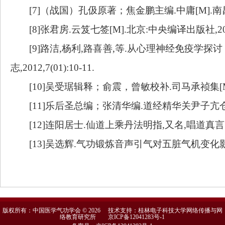
[7]（战国）孔伋原著；焦金鹏主编.中庸[M].南
[8]张君房.云笈七签[M].北京:中央编译出版社,20
[9]路洁,杨利,路喜善,等.从心理神经免疫学探
志,2012,7(01):10-11.
[10]吴受琚辑释；俞震，曾敏校补.司马承祯集[M
[11]乐后圣总编；张清华编.道经精华关尹子亢仓子[
[12]连阳居士.仙道上乘丹法明指,又名,唱道真言[M
[13]吴选辉.气功锻炼音声引气对五脏气机变化影响
版权所有：中国医学气功学会 © 2026 技术支持：桂林电子科技大学网络传播与网
络教育研究所
京ICP备12041283号-1