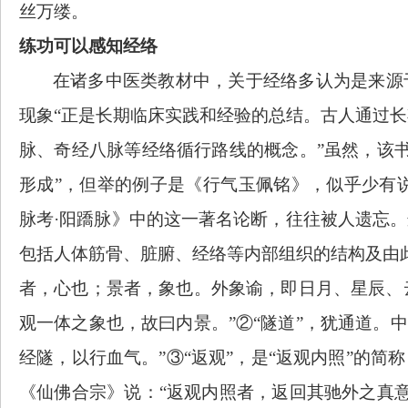
丝万缕。
练功可以感知经络
在诸多中医类教材中，关于经络多认为是来源
现象“正是长期临床实践和经验的总结。古人通过
脉、奇经八脉等经络循行路线的概念。”虽然，该
形成”，但举的例子是《行气玉佩铭》，似乎少有说服
脉考·阳蹻脉》中的这一著名论断，往往被人遗忘。
包括人体筋骨、脏腑、经络等内部组织的结构及由
者，心也；景者，象也。外象谕，即日月、星辰、
观一体之象也，故曰内景。”②“隧道”，犹通道。
经隧，以行血气。”③“返观”，是“返观内照”的简
《仙佛合宗》说：“返观内照者，返回其驰外之真