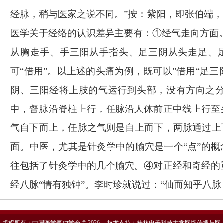
经脉，稍与医家之说不同。”按：紫阳，即张伯端
医学关于经络的认识差异主要有：①经气走向方面
从胸走手、手三阳从手指头、足三阴从头走足、
可“借用”。以上述的头痛为例，既可以”借用“足
阴、三阳经将上肢的气运行到头部，没有方向之
中，督脉沿脊柱上行，任脉沿人体前正中线上行至
气自下而上，任脉之气则是自上而下，两脉通过上
面。中医，尤其是针灸学中的腧穴是一个“点”的概
往包括了针灸学中的几个腧穴。④对正经和奇经的
经八脉“情有独钟”。李时珍就说过：“仙而知乎八
版权所有：中国医学气功学会 © 2026 技术支持：桂林电子科技大学网络传播与网