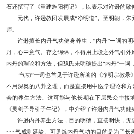
石还撰写了《重建旌阳祠记》，以表示对许逊的敬
元代，许逊教团发展成
“净明道”。至明朝，
师。
许逊擅长内丹气功健身养生，
“内丹”一词的
丹，心中意气。存之绵绵，不得用上段之外气引外
内丹的理论和方法，但魏氏未明确提出“内丹”一词，
“气功”一词也首见于许逊所著的《净明宗教录
不用深奥的八卦之理，而是直接用中医学理论和方
会的养生方法。这可能与他长期在下层民众中接地
《灵剑子导引子午记》，中介绍了许逊内丹气功健
许逊内丹养生方法，目的明确，直接明快，无
~~~气成则延龄。可见炼内丹气功的目的是为了长