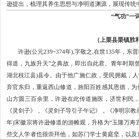
逊提出，梳理其养生思想与净明道渊源，展现传统
“气功”一词
（上栗县栗镇胜
许逊
(公元239~374年),字敬之,在世135
得道，九族升天”之典故，即出自此君。青年时期
湖北枝江县)县令。由于他广施仁政，受民拥戴，
弃官东归，重返西山修道，旌阳百姓感其恩德，为
山方圆三百余里，许逊在此传道施医，济世利民
《灵剑子》，《灵剑子导引子午记》，《净明宗教录
年)宋徽宗将许逊修道的游帷观，升格为“玉隆万寿
些文人学者也很崇拜他，如苏门学士黄庭坚，以及