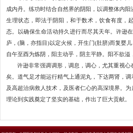
成内丹。练功时结合自然界的阴阳，以调整体内阳溢
生理状态，即法于阴阳，和于数术，饮食有度，
态。以确保生命活动持久进行而尽其天年。许逊在
庐，(脑，亦指目)以定火候，开生门(肚脐)而复
自午至酉为炼阴，阳主动乎，阴主平静。阳不欲溢
许逊非常强调调形，调息，调心，尤其重视心
矣。道气足才能运行精气上通泥丸，下达两肾，调
及高超治病救人技术，及医者仁心的高深境界。为
理论到实践奠定了坚实的基础，作出了巨大贡献。