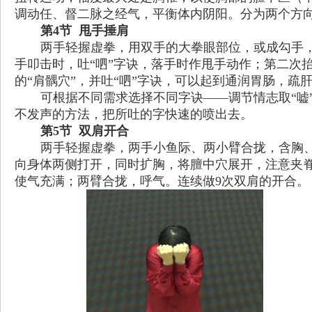
调动任、督二脉之经气，平衡体内阴阳。分为两个方
第
4
节
甩手捶肩
两手轻握虚拳，用双手的大拳眼部位，或成勾手
手叩击时，吐
“
呬
”
字诀，落手时作甩手动作；第二次
的
“
肩髃穴
”
，并吐
“
呬
”
字诀，可以起到通润胃肠，疏
可根据不同需求选择不同字诀
——
调节情志取
“
嘘
不发声的方法，把所吐的字快速的喷出去。
第
5
节
双肩开合
两手轻握虚拳，两手小鱼际、两小臂合拢，含胸
向身体两侧打开，同时扩胸，将膻中穴展开，注意夹
使气充满；两臂合拢，呼气。连续做
9
次双肩的开合。