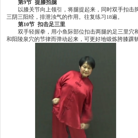
第9节 提膝拍腿
以膝关节向上领引，将腿提起来，同时双手扣击
三阴三阳经，排泄浊气的作用。往复练习
18
遍。
第
10
节
扣击足三里
双手轻握拳，用小鱼际部位扣击两腿的足三里穴
和阳陵泉穴的节律而弹动起来，可更好地锻炼胯膝踝