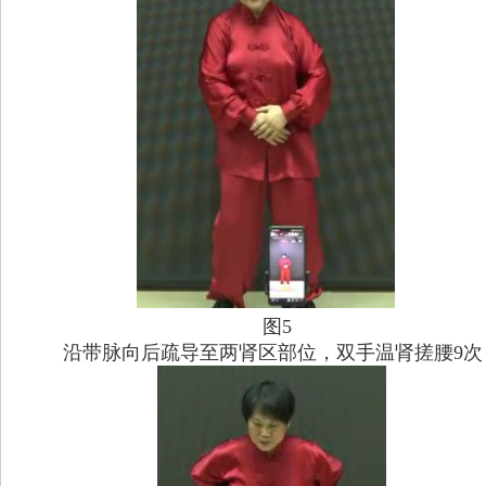
图5
沿带脉向后疏导至两肾区部位，双手温肾搓腰
9
次