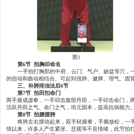
图1
第6节 拍胸叩命名
一手拍打胸部的中府、云门、气户、缺盆等穴，
的扭动和曲动相结合。可起到强肺、健脾、理气、固
三、补肺排浊法后
6
节
第
7
节
拍田扣命门
两手握成虚拳，一手叩击腹部丹田，一手叩击命门，
活跃丹田之气、命门之气，培元固本，提高抗病能力
第
8
节
拍腰摆胯
将胯左右摆动起来，双手轻握拳，手腕放松，一
情以来，许多人产生紧张、悲观等不良情绪，此节拍