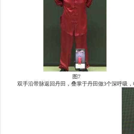
图7
双手沿带脉返回丹田，叠掌于丹田做
3
个深呼吸，