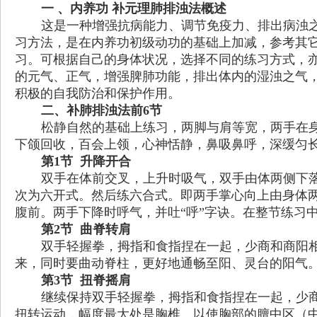
一
、内养功 补元理肺排浊法概述
这是一种增强抗病能力、调节免疫力、排出病浊
习方法，是在内养功初级动功的基础上加减，参考其
习。可根据自己的身体状况，选择不同的练习方式，
的元气、正气，增强脾肺功能，排出体内的湿浊之气
积极的自我防治和保护作用。
二、补肺排浊法前
6
节
松静自然的基础上练习，两脚与肩等宽，两手在
下颌回收，百会上领，心神恬静，鼻吸鼻呼，深缓匀
第
1
节
升降开合
双手在体前交叉，上升时吸气，双手由体两侧下
次为六开式。然后练六合式。即两手掌心向上由身体
腹前。两手下降时呼气，并吐
“
呼
”
字诀。在整节练习
第
2
节 曲脊转肩
双手轻握拳，拇指和食指捏在一起，少商和商阳
来，同时要曲动脊柱，更好地通畅至阳、灵台的阳气
第
3
节
扭脊摇肩
继续保持双手轻握拳，拇指和食指捏在一起，少
扭转运动，幅度最大处是胸椎，以使胸部的膻中区（