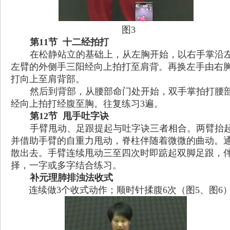
图3
第
11
节
十二经拍打
在松静站立的基础上，从左胸开始，以右手掌沿
左臂的外侧手三阳经向上拍打至肩背。再换左手由右
打向上至肩背部。
然后到背部，从腰部命门处开始，双手掌拍打腰
经向上拍打经腹至胸。往复练习
3
遍。
第
12
节
甩手吐字诀
手臂甩动、足跟提起与吐字诀三者相合。两臂抬
并借助手臂的自重力甩动，脊柱伴随着微微的曲动。
散出去。手臂连续甩动三至四次时即踮起双脚足跟，
择，一字或多字结合练习。
补元理肺排浊法收式
连续做
3
个收式动作；顺时针揉腹
6
次（图5、图6