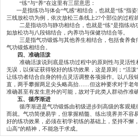
“练”与“养”在这里有三层意思：
一是指练功与体会“气感”相结合，也就是“练”指
三线放松功为例，依次放松三条线上27个部位的过程就
二是指动功与静功相结合，也就是“练”是指练动功
如放松功与八段锦结合，内养功与保健功结合等。
三是指气功锻炼与其他养生相结合，包括食养食
气功锻炼相结合。
四、准确活泼
准确活泼说到底是练功过程中的原则性与灵活性相
无误，以保证获得较好的练功效果，这是原则；“活泼
让练功者结合自身的特点灵活调整各项操作。以八段
直，两手攀握两足尖头略高抬……但这种要求对于老
准确甚至有发生意外的可能，故对于此类人群动作准
五、循序渐进
循序渐进是气功锻炼由初级进步到高级的客观规
而就。气功简便易学，但掌握精髓、练出境界并不容
好的练功效果，必须在初学初练的基础上，坚持不懈
山高”的精神，不能急于求成。