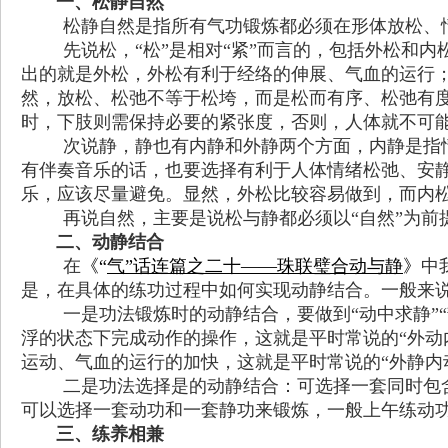
一、松静自然
松静自然是指所有气功锻炼都必须在形体放松、
先说松，“松”是相对“紧”而言的，包括外松和
出的就是外松，外松有利于经络的伸展、气血的运行；
然，放松、松弛不等于松垮，而是松而有序、松弛有
时，下肢则需保持必要的紧张度，否则，人体就不可
次说静，静也有内静和外静两个方面，内静是指
有伴奏音乐的话，也要选择有利于人体情绪松弛、安
乐，应该尽量避免。显然，外松比较容易做到，而内
再说自然，主要是说松与静都必须以“自然”为前
二、动静结合
在
《“
气”话连篇之二十——珠联璧合动与静
》
中
是，在具体的练功过程中如何实现动静结合。
一般来
一是功法锻炼时的动静结合，要做到“动中求静”
浮的状态下完成动作的操作，这就是平时常说的“外动
运动、气血的运行的加快，这就是平时常说的“外静内
二是功法选择是的动静结合：可选择一套同时包
可以选择一套动功和一套静功来锻炼，一般上午练动
三、练养相兼