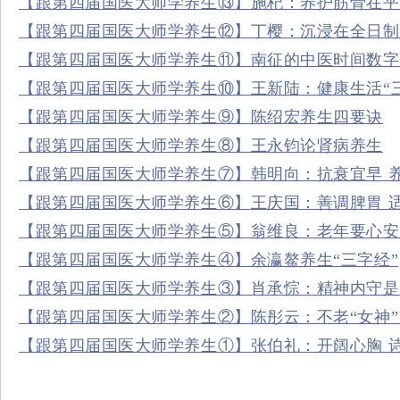
【跟第四届国医大师学养生⑬】施杞：养护筋骨在平
【跟第四届国医大师学养生⑫】丁樱：沉浸在全日制
【跟第四届国医大师学养生⑪】南征的中医时间数字
【跟第四届国医大师学养生⑩】王新陆：健康生活“
【跟第四届国医大师学养生⑨】陈绍宏养生四要诀
【跟第四届国医大师学养生⑧】王永钧论肾病养生
【跟第四届国医大师学养生⑦】韩明向：抗衰宜早 
【跟第四届国医大师学养生⑥】王庆国：善调脾胃 适
【跟第四届国医大师学养生⑤】翁维良：老年要心安 
【跟第四届国医大师学养生④】余瀛鳌养生“三字经”
【跟第四届国医大师学养生③】肖承悰：精神内守是
【跟第四届国医大师学养生②】陈彤云：不老“女神”
【跟第四届国医大师学养生①】张伯礼：开阔心胸 