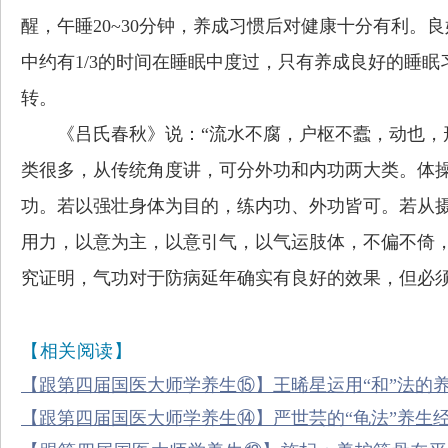
醒，午睡20~30分钟，养成习惯后对健康十分有利
中约有1/3的时间在睡眠中度过，只有养成良好的睡
转。
《吕氏春秋》说：“流水不腐，户枢不蠹，动也，
类很多，从传统角度讲，可分外功和内功两大类。体
功。若以强壮身体为目的，练内功、外功皆可。若从
用力，以意为主，以意引气，以气运肢体，不偏不倚
究证明，气功对于防病延年确实有良好的效果，但必
【相关阅读】
【跟第四届国医大师学养生⑮】王晞星运用“和”法的
【跟第四届国医大师学养生⑭】严世芸的“龟法”养生