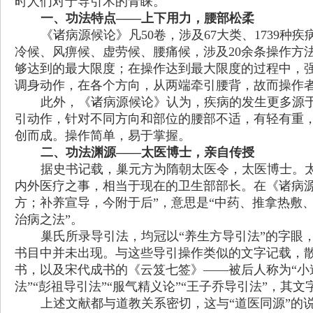
时人们对于导引术的青睐。
一、功法特点
——
上下用力，腰部松柔
《诸病源候论》凡50卷，涉及67大类、1739
冷候、风痹候、虚劳候、腰痛候，涉及20余条操作方
够达到的最大限度；在操作达到最大限度的过程中，
调身动作，在各个方向，从两端牵引腰背，故而操作
此外，《诸病源候论》认为，疾病的发生更多源
引动作，针对不同方向和部位的腰部不适，有轻有重
创而成。操作简单，易于掌握。
二、功法渊源
——
太医博士，亲自传授
据史书记载，巢元方为隋朝太医令，太医博士。
内外医疗之事，相当于现在的卫生部部长。在《诸病
方；补养宣导，今附于后
”
，意思是
“
中药、推拿热敷
治病之法
”
。
巢氏所录导引法，均冠以
“
养生方导引法
”
的字眼
书目中并未出现。与这些导引操作类似的文字记载，
书，以及宋代成书的《云笈七签》
——
被后人称为
“
小
法
”“
彭祖导引法
”“
服气精义论
”“
王子乔导引法
”
，其文
上述文献都与道教关系密切，这与
“
道医同源
”
的