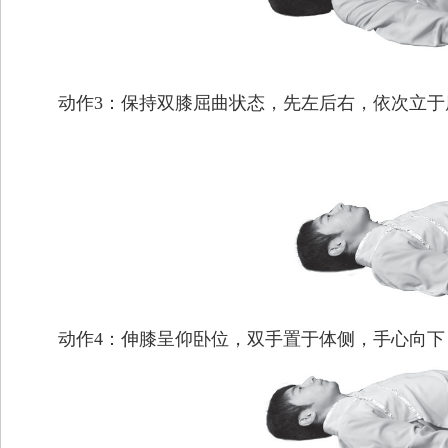
动作3：保持双膝屈曲状态，先左后右，依次立于席
动作4：伸膝呈仰卧位，双手置于体侧，手心向下（