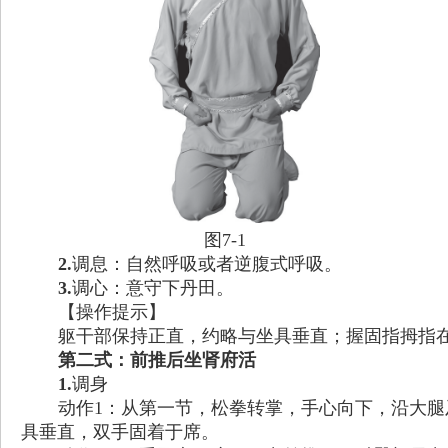
图7-1
2.
调息：自然呼吸或者逆腹式呼吸。
3.
调心：意守下丹田。
【操作提示】
躯干部保持正直，约略与坐具垂直；握固指拇指
第二式：前推后坐肾府活
1.
调身
动作1：从第一节，松拳转掌，手心向下，沿大
具垂直，双手固着于席。