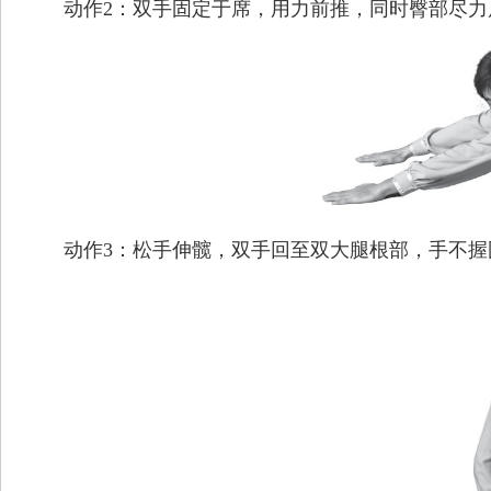
动作2：双手固定于席，用力前推，同时臀部尽力后
动作3：松手伸髋，双手回至双大腿根部，手不握固