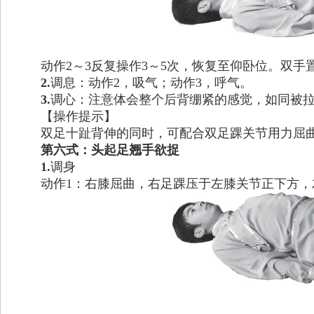
动作2～3反复操作3～5次，恢复至仰卧位。双手
2.
调息：动作2，吸气；动作3，呼气。
3.
调心：注意体会整个后背绷紧的感觉，如同被
【操作提示】
双足十趾背伸的同时，可配合双足踝关节用力屈
第六式：头起足翘手欲捉
1.
调身
动作1：右膝屈曲，右足踝压于左膝关节正下方，左