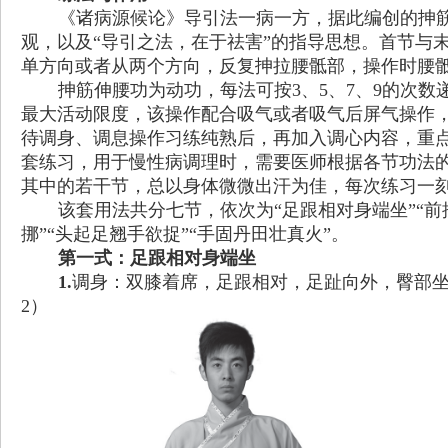
《诸病源候论》导引法一病一方，据此编创的抻
观，以及
“
导引之法，在于祛害
”
的指导思想。首节与
单方向或者从两个方向，反复抻拉腰骶部，操作时腰
抻筋伸腰功为动功，每法可按3、5、7、9的次
最大活动限度，该操作配合吸气或者吸气后屏气操作
待调身、调息操作习练纯熟后，再加入调心内容，重
套练习，用于慢性病调理时，需要医师根据各节功法
其中的若干节，总以身体微微出汗为佳，每次练习一刻
该套用法共分七节，依次为
“
足跟相对身端坐
”“
前
挪
”“
头起足翘手欲捉
”“
手固丹田壮真火
”
。
第一式：足跟相对身端坐
1.
调身：双膝着席，足跟相对，足趾向外，臀部坐于
2）