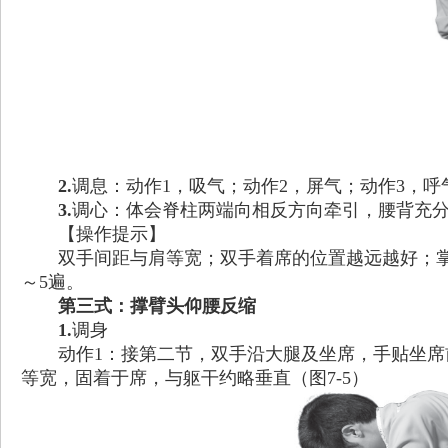
2.
调息：动作1，吸气；动作2，屏气；动作3，呼
3.
调心：体会脊柱两端向相反方向牵引，腰背充
【操作提示】
双手间距与肩等宽；双手着席的位置越远越好；
～5遍。
第三式：撑臂头仰腰反缩
1.
调身
动作1：接第二节，双手沿大腿及坐席，手贴坐
等宽，固着于席，与躯干约略垂直（图7-5）