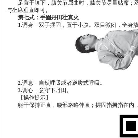
足置于膝下，膝关节屈曲时，膝关节尽量贴席；
与坐席垂直即可。
第七式：手固丹田壮真火
1.
调身：双手握固，置于小腹。双目微闭，全身放松
2.
调息：自然呼吸或者逆腹式呼吸。
3.
调心：意守下丹田。
【操作提示】
躯干保持正直，腰部略略伸直；握固指拇指在内