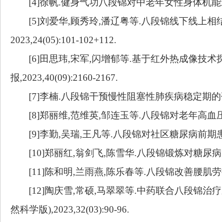
[4]徐帆.健身气功八段锦对中老年女性身体机能影响
[5]刘爱华,顾秀玲,潘辽粤等.八段锦线下线上相
2023,24(05):101-102+112.
[6]田思玮,宋军,闪增郁等.基于红外热成像技
报,2023,40(09):2160-2167.
[7]李楠.八段锦干预慢性阻塞性肺疾病稳定期的研究进展[J
[8]郑丽维,范维英,邹连玉等.八段锦对老年高血压伴衰弱患
[9]李勤,吴瑞,王凡等.八段锦对社区糖尿病前期患者干预
[10]郑丽红,翁剑飞,陈雪华.八段锦锻炼对糖尿病周围神经
[11]陈和明,兰雨燕,陈乐春等.八段锦改善腰肌劳损患者腰
[12]陶庆雪,常硕,马翠翠等.中药联合八段锦
然科学版),2023,32(03):90-96.