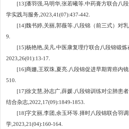
[13]潘羽强,马明华,张若曦等.中药膏方联合八
学实践与服务,2023,41(07):437-442.
[14]魏书婷,关丽,郭薇等.八段锦（前三式）对
9.
[15]杨艳艳,吴凡.中医康复理疗联合八段锦锻
2023,26(01):13-17.
[16]商姗,王双珠,夏亮.八段锦促进早期胃癌内镜黏膜
510.
[17]徐文慧,孙志广,薛媛.八段锦训练对尘肺
结合杂志,2022,17(09):1849-1853.
[18]字文丽,李团,余玉环等.择时八段锦联合羽
学,2023,21(04):160-164.