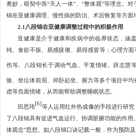
奥妙，暗契中医
“天人一体”、“整体观”等理念
锦在亚健康调理、慢性病的防治、术后恢复等方面
2.1八段锦在亚健康调整过程中的积极作用
亚健康是介于健康和疾病中的临界状态，涵
钝、食欲不振、易感疲倦、易得感冒等；心理方面
伤等。八段锦长于调动气血、平复情绪。薛志慧
验、坐位体前屈、仰卧起坐、握力等多个项目中均
虑等负面情绪，从而能帮助调整睡眠状态。
[6]
田思玮
等人运用红外热成像的手段进行研究
了八段锦具有促进气血运行、协调脏腑功能的作用
体观念”思想。如八段锦口诀记载一般，作为预防