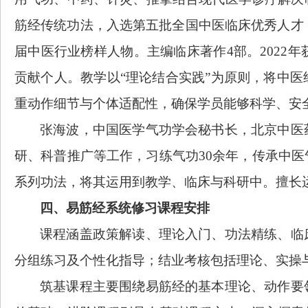
筋经传统功法
，
入选第五批全国中医临床优秀人才
届中医行业榜样人物。主编临床著作4部。2022
贡献个人。
教学以
“理论结合实践”为原则，将中
重动作细节与个体适配性，确保学员能够科学、安
张海波，中国医学气功学会秘书长，北京中医
研、科普推广等工作，习练气功
30余年，传承中
系列功法，将其运用到教学、临床
与
科研中。擅长
四、
易
筋经
系统修习
课程
安排
课程涵盖政策解读、理论入门、功法精练、临
分组练习及个性化指导；结业考核包括理论、实操
筑基课程主要围绕易筋经的基本理论、动作要