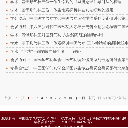
学术 | 基于形气神三位一体生命观的《圣济总录》导引法的梳理
学术 | 基于形气神三位一体生命观探析神在功法锻炼的运用
学会动态 | 中国医学气功学会中医气功调治慢病系列专题研讨会
会议通知 | 第六届新时代中医气功人才培养与传承创新论坛暨中
学术 | 浅谈形神庄对健身气功·八段锦习练的辅助作用
学术 | 基于形气神三位一体观探讨中医气功·三心并站桩的调神机制
学术 | “气功”一词的最早提出者——许逊
会议通知 | 中国医学气功学会中医气功调治慢病系列专题研讨会
专委会动态 | 中国医学气功学会武医养生专业委员会委员领衔北
首页
上一页
1
2
3
4
5
6
7
8
9
10
下一页
末页
页1/21 每页15条/共 
版权所有：中国医学气功学会 © 2026 技术支持：桂林电子科技大学网络传播与网
络教育研究所
京ICP备12041283号-1
备案号：京ICP备12041283号-1