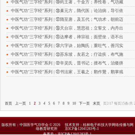
中医气功“三字经”系列 | ㊴药王著，千金方；养性卷，气功藏
中医气功“三字经”系列 | ㊳巢元方，隋代医；论治病，导引依
中医气功“三字经”系列 | ㊲隋至唐，及五代；气功术，朝前迈
中医气功“三字经”系列 | ㊱天台宗，慧思祖；立誓文，内丹出
中医气功“三字经”系列 | ㉟达摩者，禅宗祖；面壁坐，语不出
中医气功“三字经”系列 | ㉞六字诀，始陶氏；重吐气，善泻实
中医气功“三字经”系列 | ㉝苏东坡，友若之；疗迨疾，布气施
中医气功“三字经”系列 | ㉜辛灵氏，晋书记；擅布气，治痿痹
中医气功“三字经”系列 | ㉛书法家，王羲之；鹅作鵞，鹅掌戏
首页
上一页
1
2
3
4
5
6
7
8
9
10
下一页
末页
页2/17 每页15条/共 
版权所有：中国医学气功学会 © 2026 技术支持：桂林电子科技大学网络传播与网
络教育研究所
京ICP备12041283号-1
备案号：京ICP备12041283号-1