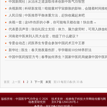
中国新闻社 | 从治水之道汲取传承创新中医气功智慧
央视新闻 | 科研新发现！暗能量对宇宙膨胀的影响，会随着时间推
人民日报 | 中医推荐平衡体重方法，赶快收藏起来吧
央视一套 | 这6件伤肝的小事，你可能每天都在做！快自查→
代表委员声音 | 张伯礼院士支招：体力、脑力疲劳时，可用入静放
河南老中医来到人民大会堂，他提了什么建议？
专委会动态 | 武医养生专委会参加中国武术王中王赛
新华社 | 医生：春天熬夜最伤肝，学学睡前10分钟养肝法
中国中医药报官方号 | 春季如何养生？国家中医药局健康中国中
首页
上一页
1
2
3
下一页
末页
页1/3 每页15条/共 33 条
版权所有：中国医学气功学会 © 2026 技术支持：桂林电子科技大学网络传播与网
络教育研究所
京ICP备12041283号-1
备案号：京ICP备12041283号-1