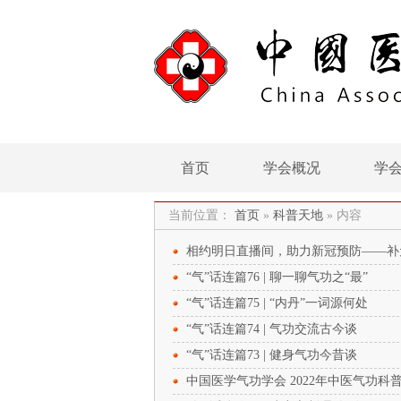
首页
学会概况
学
当前位置：
首页
»
科普天地
»
内容
相约明日直播间，助力新冠预防——补
“气”话连篇76 | 聊一聊气功之“最”
“气”话连篇75 | “内丹”一词源何处
“气”话连篇74 | 气功交流古今谈
“气”话连篇73 | 健身气功今昔谈
中国医学气功学会 2022年中医气功