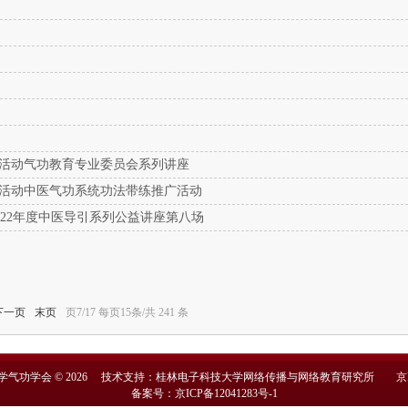
普活动气功教育专业委员会系列讲座
普活动中医气功系统功法带练推广活动
022年度中医导引系列公益讲座第八场
下一页
末页
页7/17 每页15条/共 241 条
学气功学会 © 2026 技术支持：桂林电子科技大学网络传播与网络教育研究所
京
备案号：京ICP备12041283号-1