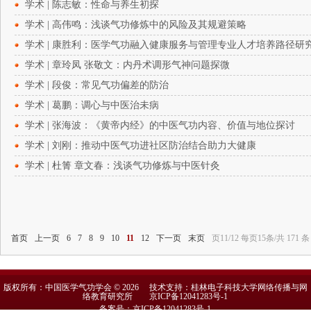
学术 | 陈志敏：性命与养生初探
学术 | 高伟鸣：浅谈气功修炼中的风险及其规避策略
学术 | 康胜利：医学气功融入健康服务与管理专业人才培养路径研
学术 | 章玲凤 张敬文：内丹术调形气神问题探微
学术 | 段俊：常见气功偏差的防治
学术 | 葛鹏：调心与中医治未病
学术 | 张海波：《黄帝内经》的中医气功内容、价值与地位探讨
学术 | 刘刚：推动中医气功进社区防治结合助力大健康
学术 | 杜箐 章文春：浅谈气功修炼与中医针灸
首页
上一页
6
7
8
9
10
11
12
下一页
末页
页11/12 每页15条/共 171 条
版权所有：中国医学气功学会 © 2026 技术支持：桂林电子科技大学网络传播与网
络教育研究所
京ICP备12041283号-1
备案号：京ICP备12041283号-1