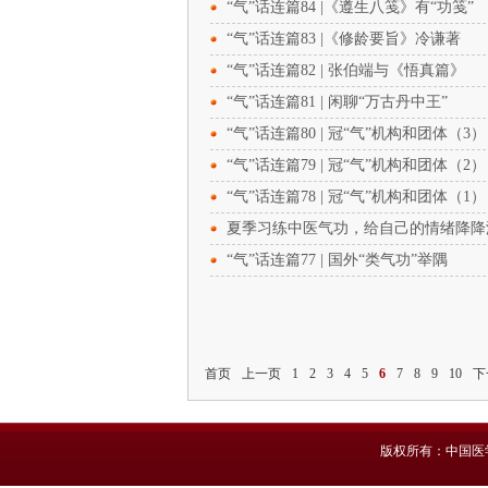
“气”话连篇84 |《遵生八笺》有“功笺”
“气”话连篇83 |《修龄要旨》冷谦著
“气”话连篇82 | 张伯端与《悟真篇》
“气”话连篇81 | 闲聊“万古丹中王”
“气”话连篇80 | 冠“气”机构和团体（3）
“气”话连篇79 | 冠“气”机构和团体（2）
“气”话连篇78 | 冠“气”机构和团体（1）
夏季习练中医气功，给自己的情绪降降
“气”话连篇77 | 国外“类气功”举隅
首页
上一页
1
2
3
4
5
6
7
8
9
10
下
版权所有：中国医