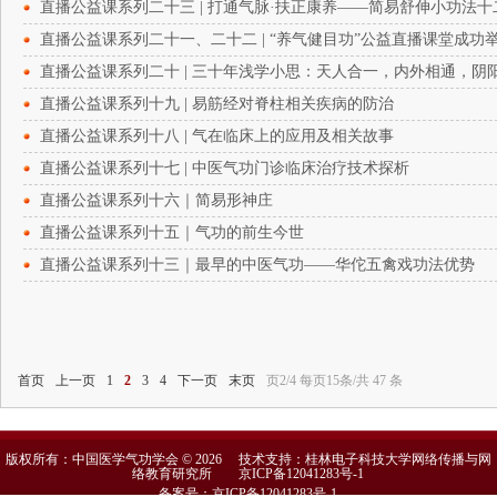
直播公益课系列二十三 | 打通气脉·扶正康养——简易舒伸小功法
直播公益课系列二十一、二十二 | “养气健目功”公益直播课堂成功
直播公益课系列二十 | 三十年浅学小思：天人合一，内外相通，阴
直播公益课系列十九 | 易筋经对脊柱相关疾病的防治
直播公益课系列十八 | 气在临床上的应用及相关故事
直播公益课系列十七 | 中医气功门诊临床治疗技术探析
直播公益课系列十六｜简易形神庄
直播公益课系列十五｜气功的前生今世
直播公益课系列十三｜最早的中医气功——华佗五禽戏功法优势
首页
上一页
1
2
3
4
下一页
末页
页2/4 每页15条/共 47 条
版权所有：中国医学气功学会 © 2026 技术支持：桂林电子科技大学网络传播与网
络教育研究所
京ICP备12041283号-1
备案号：京ICP备12041283号-1