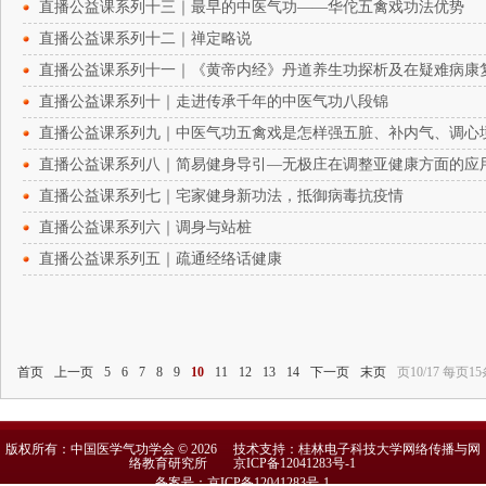
直播公益课系列十三｜最早的中医气功——华佗五禽戏功法优势
直播公益课系列十二｜禅定略说
直播公益课系列十一｜《黄帝内经》丹道养生功探析及在疑难病康
直播公益课系列十｜走进传承千年的中医气功八段锦
直播公益课系列九｜中医气功五禽戏是怎样强五脏、补内气、调心
直播公益课系列八｜简易健身导引—无极庄在调整亚健康方面的应
直播公益课系列七｜宅家健身新功法，抵御病毒抗疫情
直播公益课系列六｜调身与站桩
直播公益课系列五｜疏通经络话健康
首页
上一页
5
6
7
8
9
10
11
12
13
14
下一页
末页
页10/17 每页15
版权所有：中国医学气功学会 © 2026 技术支持：桂林电子科技大学网络传播与网
络教育研究所
京ICP备12041283号-1
备案号：京ICP备12041283号-1