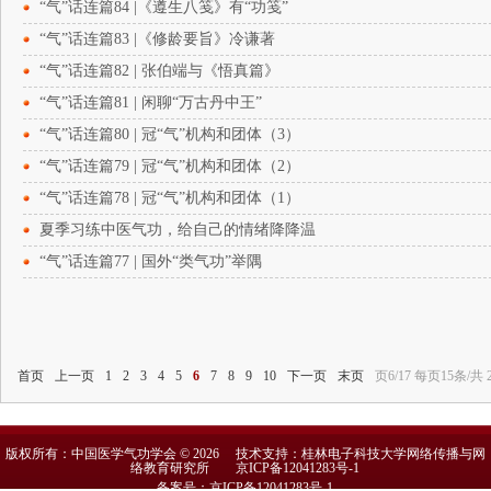
“气”话连篇84 |《遵生八笺》有“功笺”
“气”话连篇83 |《修龄要旨》冷谦著
“气”话连篇82 | 张伯端与《悟真篇》
“气”话连篇81 | 闲聊“万古丹中王”
“气”话连篇80 | 冠“气”机构和团体（3）
“气”话连篇79 | 冠“气”机构和团体（2）
“气”话连篇78 | 冠“气”机构和团体（1）
夏季习练中医气功，给自己的情绪降降温
“气”话连篇77 | 国外“类气功”举隅
首页
上一页
1
2
3
4
5
6
7
8
9
10
下一页
末页
页6/17 每页15条/共 
版权所有：中国医学气功学会 © 2026 技术支持：桂林电子科技大学网络传播与网
络教育研究所
京ICP备12041283号-1
备案号：京ICP备12041283号-1